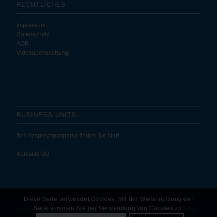
RECHTLICHES
Impressum
Datenschutz
AGB
Videoüberwachung
BUSINESS UNITS
Ihre Ansprechpartner/in finden Sie hier!
Kontakte BU
Diese Seite verwendet Cookies. Mit der Weiternutzung der
Seite stimmen Sie der Verwendung von Cookies zu.
© Copyright 2025 - Ernst Wagener Hydraulikteile GmbH -
powered by Enfold