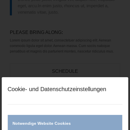
eget, arcu.In enim justo, rhoncus ut, imperdiet a,
venenatis vitae, justo.
PLEASE BRING ALONG
:
Lorem ipsum dolor sit amet, consectetuer adipiscing elit. Aenean
commodo ligula eget dolor. Aenean massa. Cum sociis natoque
penatibus et magnis dis parturient montes, nascetur ridiculus mus.
SCHEDULE
Monday
Cookie- und Datenschutzeinstellungen
From 8:00 – 9:00
Tuesday
From 8:00 – 9:00
Thursday
Notwendige Website Cookies
From 12:00-13:00