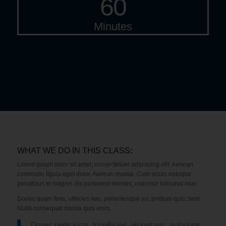
60
Minutes
WHAT WE DO IN THIS CLASS
:
Lorem ipsum dolor sit amet, consectetuer adipiscing elit. Aenean
commodo ligula eget dolor. Aenean massa. Cum sociis natoque
penatibus et magnis dis parturient montes, nascetur ridiculus mus.
Donec quam felis, ultricies nec, pellentesque eu, pretium quis, sem.
Nulla consequat massa quis enim.
Donec pede justo, fringilla vel, aliquet nec, vulputate