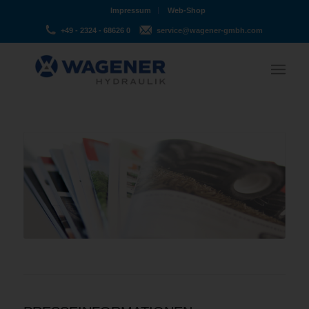
Impressum
Web-Shop
+49 - 2324 - 68626 0
service@wagener-gmbh.com