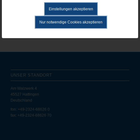
Einstellungen akzeptieren
POLO CONNECTORS – Schrauben Sie noch oder testen Sie
schon?
Nur notwendige Cookies akzeptieren
UNSER STANDORT
Am Walzwerk 4
45527 Hattingen
Deutschland
fon: +49-2324-68626 0
fax: +49-2324-68626 70