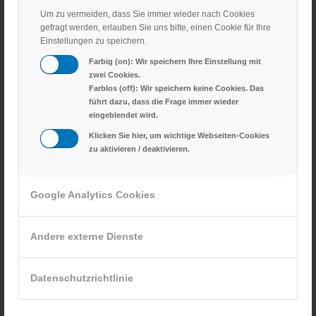
kompaktem Kugelhahn
Um zu vermeiden, dass Sie immer wieder nach Cookies
gefragt werden, erlauben Sie uns bitte, einen Cookie für Ihre
Einstellungen zu speichern.
profi 9-2021, Claas Fahrbericht mit KENNFIXX
Farbig (on): Wir speichern Ihre Einstellung mit
zwei Cookies.
Kennfixx: Schlauchkennzeichnung leichtgemacht
Farblos (off): Wir speichern keine Cookies. Das
führt dazu, dass die Frage immer wieder
Die Schlauchkennzeichnung für Maschinen erleichtern
eingeblendet wird.
Klicken Sie hier, um wichtige Webseiten-Cookies
Verwechslungssicher kuppeln – mit Multikupplungen
zu aktivieren / deaktivieren.
Um die Kurve gedacht
Google Analytics Cookies
Treffpunkt Bau – 12/2019
Andere externe Dienste
STOPPFIXX Bauhof online 08/2019
Datenschutzrichtlinie
STOPPFIXX Eilbote online 08-2019
Erster Platz beim Förderpreis des VDBUM für GRIFAsoftstep