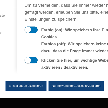
a vel, aliquet nec,
Um zu vermeiden, dass Sie immer wieder 
nim justo, rhoncus
Thursday
gefragt werden, erlauben Sie uns bitte, ein
From 12:00-
ste
vitae, justo.
Einstellungen zu speichern.
13:00
Farbig (on): Wir speichern Ihre Ei
e
Friday
Cookies.
From 8:00-9:00
Farblos (off): Wir speichern keine
tetuer adipiscing elit.
dazu, dass die Frage immer wieder
or. Aenean massa. Cum
s dis parturient montes,
Klicken Sie hier, um wichtige Web
SIGN UP
aktivieren / deaktivieren.
Einstellungen akzeptieren
Nur notwendige Cookies akzeptieren