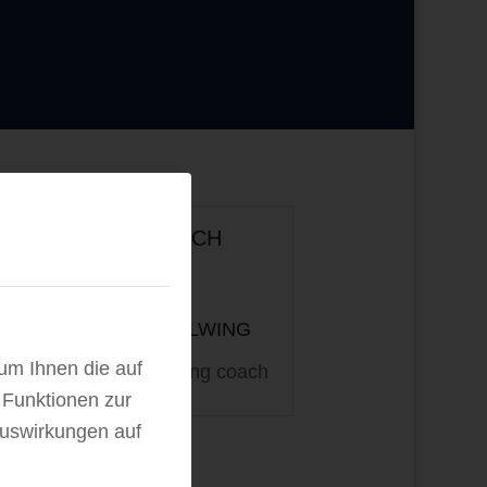
COACH
VAN HELWING
 um Ihnen die auf
Weight lifting coach
 Funktionen zur
Auswirkungen auf