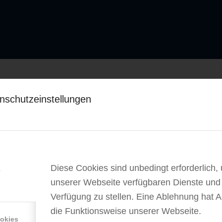
S
:
nschutzeinstellungen
SCHEDULE
tetuer adipiscing elit.
or. Aenean massa. Cum
Monday
s dis parturient montes,
From 8:00 –
9:00
Diese Cookies sind unbedingt erforderlich,
e
unserer Webseite verfügbaren Dienste und
ellentesque eu, pretium
Tuesday
Verfügung zu stellen. Eine Ablehnung hat 
 quis enim.
From 8:00 –
die Funktionsweise unserer Webseite.
9:00
ookies