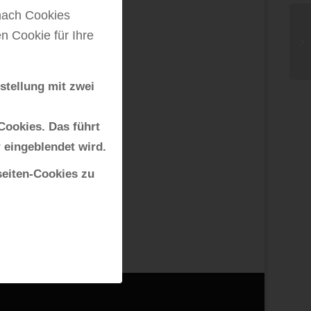
nach Cookies
en Cookie für Ihre
Ae
nstellung mit zwei
 Cookies. Das führt
 eingeblendet wird.
seiten-Cookies zu