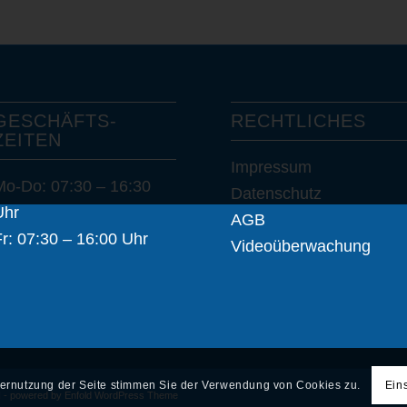
GESCHÄFTS­
RECHTLICHES
ZEITEN
Impressum
Mo-Do: 07:30 – 16:30
Datenschutz
Uhr
AGB
r: 07:30 – 16:00 Uhr
Videoüberwachung
ternutzung der Seite stimmen Sie der Verwendung von Cookies zu.
Ein
H -
powered by Enfold WordPress Theme