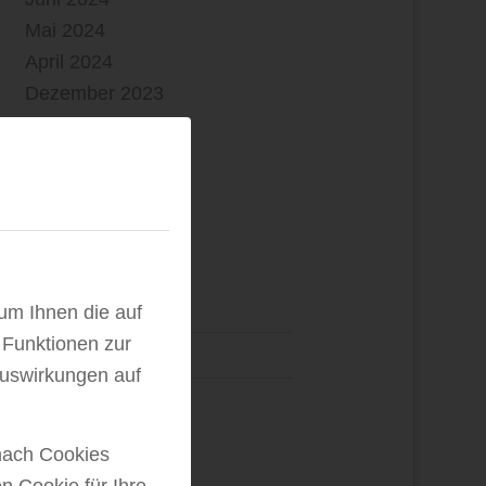
Mai 2024
April 2024
Dezember 2023
November 2023
Oktober 2023
September 2023
Juni 2023
Februar 2023
 um Ihnen die auf
 Funktionen zur
KATEGORIEN
Auswirkungen auf
Allgemein
Messen
nach Cookies
News
en Cookie für Ihre