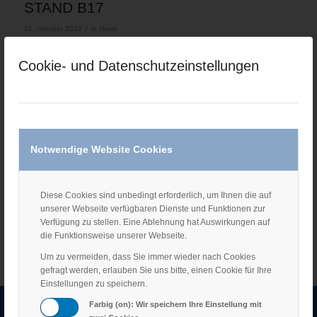
STAND B17
/
31. Oktober 2023
in
News
Sie finden uns auf der Agritechnica in Halle 16 an Stand B 17,
Cookie- und Datenschutzeinstellungen
zusammen mit unserem Partner Stucchi.
Wir freuen uns auf Ihren Besuch in Hannover!
EINTRAG TEILEN
Notwendige Website Cookies
Diese Cookies sind unbedingt erforderlich, um Ihnen die auf
unserer Webseite verfügbaren Dienste und Funktionen zur
Verfügung zu stellen. Eine Ablehnung hat Auswirkungen auf
die Funktionsweise unserer Webseite.
Um zu vermeiden, dass Sie immer wieder nach Cookies
gefragt werden, erlauben Sie uns bitte, einen Cookie für Ihre
Einstellungen zu speichern.
Farbig (on): Wir speichern Ihre Einstellung mit