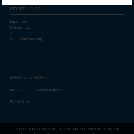
RECHTLICHES
Impressum
Datenschutz
AGB
Videoüberwachung
BUSINESS UNITS
Ihre Ansprechpartner/in finden Sie hier!
Kontakte BU
Diese Seite verwendet Cookies. Mit der Weiternutzung der