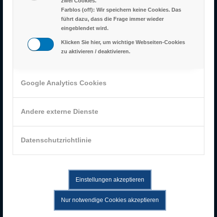
zwei Cookies.
Farblos (off): Wir speichern keine Cookies. Das
UNSER STANDORT
führt dazu, dass die Frage immer wieder
eingeblendet wird.
Am Walzwerk 4
Klicken Sie hier, um wichtige Webseiten-Cookies
45527 Hattingen
zu aktivieren / deaktivieren.
Deutschland
fon: +49-2324-68626 0
fax: +49-2324-68626 70
Google Analytics Cookies
Andere externe Dienste
GESCHÄFTS­ZEITEN
Datenschutzrichtlinie
Mo-Do: 07:30 – 16:30 Uhr
Fr: 07:30 – 16:00 Uhr
Einstellungen akzeptieren
Nur notwendige Cookies akzeptieren